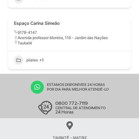
Espaço Carina Simeão
9178-4147
Avenida professor Moreira, 116 - Jardim das Nações
Taubaté
pilates
+1
ESTAMOS DISPONÍVEIS 24 HORAS
POR DIA PARA MELHOR ATENDÊ-LO
0800 772-7119
CENTRAL DE ATENDIMENTO
24 Horas
TAUBATÉ - MATRIZ