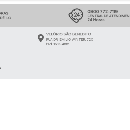
0800 772-7119
ORAS
CENTRAL DE ATENDIME
NDÊ-LO
24 Horas
VELÓRIO SÃO BENEDITO
RUA DR. EMÍLIO WINTER, 720
(12) 3633-4881
s.