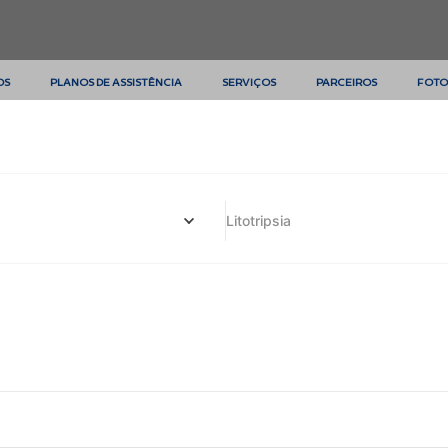
OS
PLANOS DE ASSISTÊNCIA
SERVIÇOS
PARCEIROS
FOTO
Litotripsia