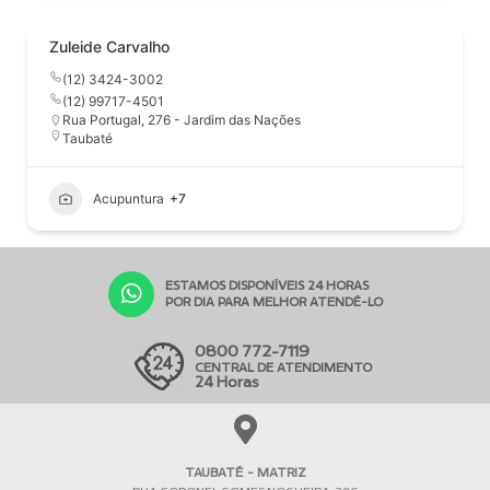
Zuleide Carvalho
(12) 3424-3002
(12) 99717-4501
Rua Portugal, 276 - Jardim das Nações
Taubaté
Acupuntura
+7
ESTAMOS DISPONÍVEIS 24 HORAS
POR DIA PARA MELHOR ATENDÊ-LO
0800 772-7119
CENTRAL DE ATENDIMENTO
24 Horas
TAUBATÉ - MATRIZ