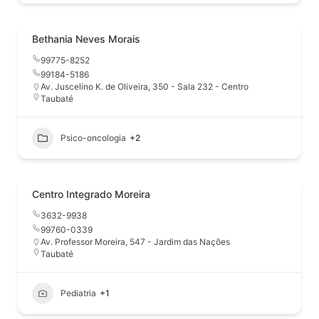
Bethania Neves Morais
99775-8252
99184-5186
Av. Juscelino K. de Oliveira, 350 - Sala 232 - Centro
Taubaté
Psico-oncologia
+2
Centro Integrado Moreira
3632-9938
99760-0339
Av. Professor Moreira, 547 - Jardim das Nações
Taubaté
Pediatria
+1