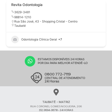
Revita Odontologia
3629-3481
98814-1210
Rua São José, 43 - Shopping Cristal - Centro
Taubaté
Odontologia Clínica Geral
+7
ESTAMOS DISPONÍVEIS 24 HORAS
POR DIA PARA MELHOR ATENDÊ-LO
0800 772-7119
CENTRAL DE ATENDIMENTO
24 Horas
TAUBATÉ - MATRIZ
RUA CORONEL GOMES NOGUEIRA, 206
(12) 3634-3678 - 24 HORAS