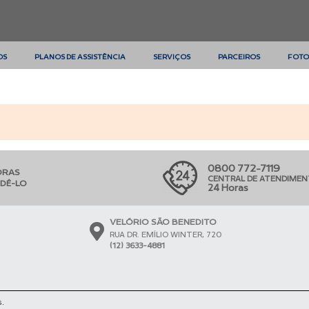
OS
PLANOS DE ASSISTÊNCIA
SERVIÇOS
PARCEIROS
FOTO
0800 772-7119
ORAS
CENTRAL DE ATENDIME
NDÊ-LO
24 Horas
VELÓRIO SÃO BENEDITO
RUA DR. EMÍLIO WINTER, 720
(12) 3633-4881
s.