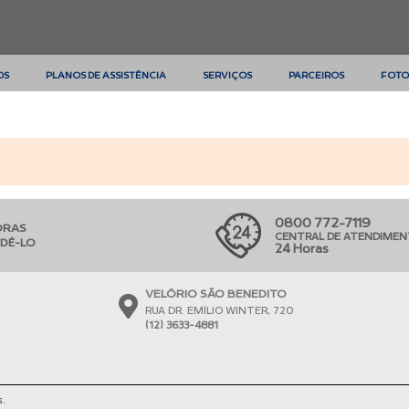
OS
PLANOS DE ASSISTÊNCIA
SERVIÇOS
PARCEIROS
FOTO
0800 772-7119
ORAS
CENTRAL DE ATENDIME
NDÊ-LO
24 Horas
VELÓRIO SÃO BENEDITO
RUA DR. EMÍLIO WINTER, 720
(12) 3633-4881
s.